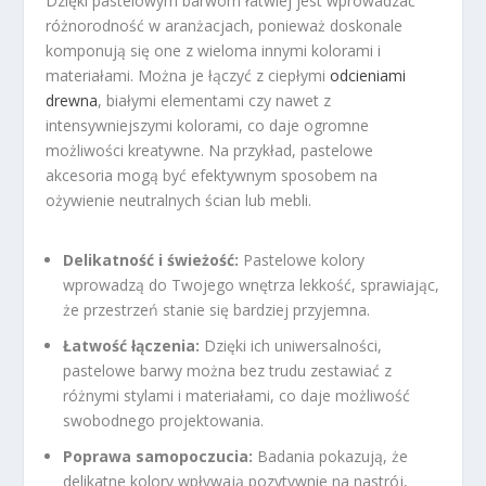
Dzięki pastelowym barwom łatwiej jest wprowadzać
różnorodność w aranżacjach, ponieważ doskonale
komponują się one z wieloma innymi kolorami i
materiałami. Można je łączyć z ciepłymi
odcieniami
drewna
, białymi elementami czy nawet z
intensywniejszymi kolorami, co daje ogromne
możliwości kreatywne. Na przykład, pastelowe
akcesoria mogą być efektywnym sposobem na
ożywienie neutralnych ścian lub mebli.
Delikatność i świeżość:
Pastelowe kolory
wprowadzą do Twojego wnętrza lekkość, sprawiając,
że przestrzeń stanie się bardziej przyjemna.
Łatwość łączenia:
Dzięki ich uniwersalności,
pastelowe barwy można bez trudu zestawiać z
różnymi stylami i materiałami, co daje możliwość
swobodnego projektowania.
Poprawa samopoczucia:
Badania pokazują, że
delikatne kolory wpływają pozytywnie na nastrój,