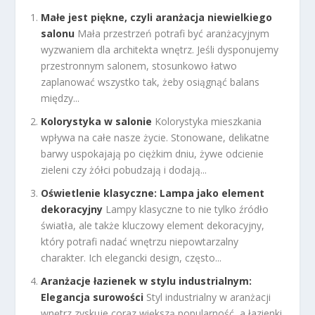
Małe jest piękne, czyli aranżacja niewielkiego
salonu
Mała przestrzeń potrafi być aranżacyjnym
wyzwaniem dla architekta wnętrz. Jeśli dysponujemy
przestronnym salonem, stosunkowo łatwo
zaplanować wszystko tak, żeby osiągnąć balans
między...
Kolorystyka w salonie
Kolorystyka mieszkania
wpływa na całe nasze życie. Stonowane, delikatne
barwy uspokajają po ciężkim dniu, żywe odcienie
zieleni czy żółci pobudzają i dodają...
Oświetlenie klasyczne: Lampa jako element
dekoracyjny
Lampy klasyczne to nie tylko źródło
światła, ale także kluczowy element dekoracyjny,
który potrafi nadać wnętrzu niepowtarzalny
charakter. Ich elegancki design, często...
Aranżacje łazienek w stylu industrialnym:
Elegancja surowości
Styl industrialny w aranżacji
wnętrz zyskuje coraz większą popularność, a łazienki