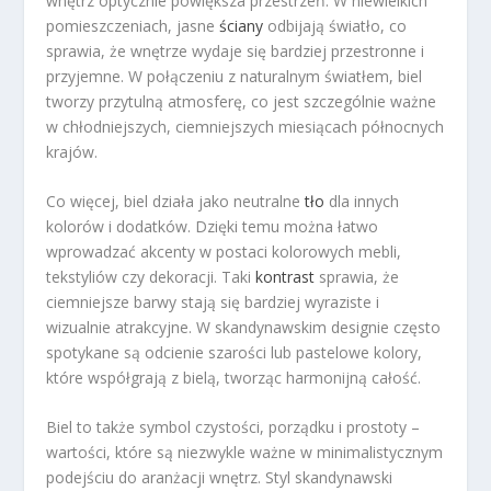
wnętrz optycznie powiększa przestrzeń. W niewielkich
pomieszczeniach, jasne
ściany
odbijają światło, co
sprawia, że wnętrze wydaje się bardziej przestronne i
przyjemne. W połączeniu z naturalnym światłem, biel
tworzy przytulną atmosferę, co jest szczególnie ważne
w chłodniejszych, ciemniejszych miesiącach północnych
krajów.
Co więcej, biel działa jako neutralne
tło
dla innych
kolorów i dodatków. Dzięki temu można łatwo
wprowadzać akcenty w postaci kolorowych mebli,
tekstyliów czy dekoracji. Taki
kontrast
sprawia, że
ciemniejsze barwy stają się bardziej wyraziste i
wizualnie atrakcyjne. W skandynawskim designie często
spotykane są odcienie szarości lub pastelowe kolory,
które współgrają z bielą, tworząc harmonijną całość.
Biel to także symbol czystości, porządku i prostoty –
wartości, które są niezwykle ważne w minimalistycznym
podejściu do aranżacji wnętrz. Styl skandynawski