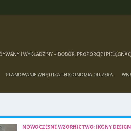
DYWANY I WYKŁADZINY – DOBÓR, PROPORCJE I PIELĘGNAC
PLANOWANIE WNĘTRZA I ERGONOMIA OD ZERA
WN
NOWOCZESNE WZORNICTWO: IKONY DESIG