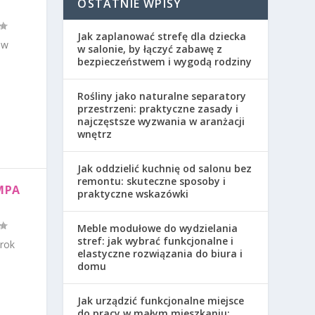
OSTATNIE WPISY
Jak zaplanować strefę dla dziecka
 w
w salonie, by łączyć zabawę z
bezpieczeństwem i wygodą rodziny
Rośliny jako naturalne separatory
przestrzeni: praktyczne zasady i
najczęstsze wyzwania w aranżacji
wnętrz
Jak oddzielić kuchnię od salonu bez
remontu: skuteczne sposoby i
MPA
praktyczne wskazówki
Meble modułowe do wydzielania
stref: jak wybrać funkcjonalne i
urok
elastyczne rozwiązania do biura i
domu
Jak urządzić funkcjonalne miejsce
do pracy w małym mieszkaniu: