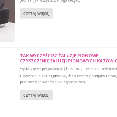
jednak, jak wszystko, mogą ulegać...
CZYTAJ WIĘCEJ
TAK WYCZYŚCISZ ŻALUZJE PIONOWE -
CZYSZCZENIE ŻALUZJI PIONOWYCH KATOWI
Wysłany przez
pergosklep.pl
|
lis 22, 2017
|
Wnętrze
|
Czyszczenie żaluzji pionowych to często pomijany temat,
przecież odpowiednia pielęgnacja tych...
CZYTAJ WIĘCEJ