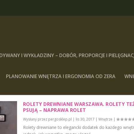
DYWANY I WYKŁADZINY – DOBÓR, PROPORCJE I PIELĘGNAC
PLANOWANIE WNĘTRZA I ERGONOMIA OD ZERA
WN
ROLETY DREWNIANE WARSZAWA. ROLETY TEŻ
PSUJĄ – NAPRAWA ROLET
Wysłany przez
pergosklep.pl
|
lis 30, 2017
|
Wnętrze
|
Rolety drewniane to elegancki dodatek do każdego wnętr