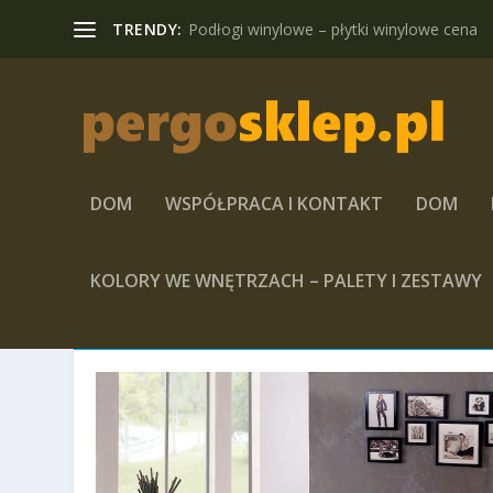
TRENDY:
Podłogi winylowe – płytki winylowe cena
DOM
WSPÓŁPRACA I KONTAKT
DOM
KOLORY WE WNĘTRZACH – PALETY I ZESTAWY
MIESIĄC:
LISTOPAD 2017