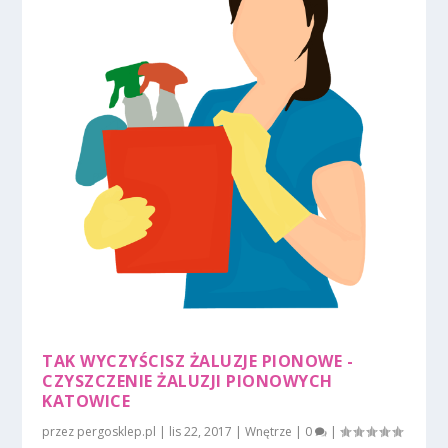
TAK WYCZYŚCISZ ŻALUZJE PIONOWE -
CZYSZCZENIE ŻALUZJI PIONOWYCH
KATOWICE
przez
pergosklep.pl
|
lis 22, 2017
|
Wnętrze
|
0
|