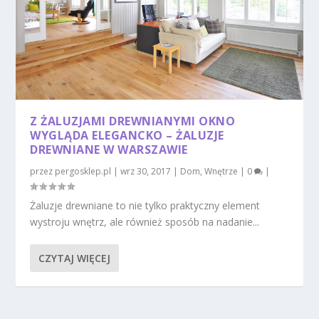
Z ŻALUZJAMI DREWNIANYMI OKNO
WYGLĄDA ELEGANCKO – ŻALUZJE
DREWNIANE W WARSZAWIE
przez
pergosklep.pl
|
wrz 30, 2017
|
Dom
,
Wnętrze
|
0
|
Żaluzje drewniane to nie tylko praktyczny element
wystroju wnętrz, ale również sposób na nadanie...
CZYTAJ WIĘCEJ