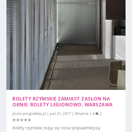
ROLETY RZYMSKIE ZAMIAST ZASŁON NA
OKNIE. ROLETY LEGIONOWO, WARSZAWA
przez
pergosklep.pl
|
paź 21, 2017
|
Wnętrze
|
0
|
Rolety rzymskie stają się coraz popularniejszą