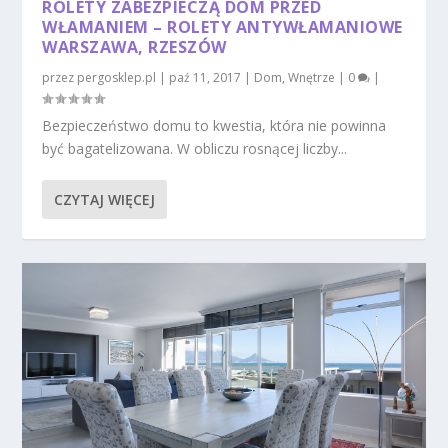
ROLETY ZABEZPIECZĄ DOM PRZED
WŁAMANIEM – ROLETY ANTYWŁAMANIOWE
WARSZAWA, RZESZÓW
przez
pergosklep.pl
|
paź 11, 2017
|
Dom
,
Wnętrze
|
0
|
Bezpieczeństwo domu to kwestia, która nie powinna
być bagatelizowana. W obliczu rosnącej liczby...
CZYTAJ WIĘCEJ