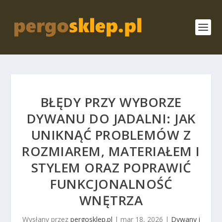
BŁĘDY PRZY WYBORZE
DYWANU DO JADALNI: JAK
UNIKNĄĆ PROBLEMÓW Z
ROZMIAREM, MATERIAŁEM I
STYLEM ORAZ POPRAWIĆ
FUNKCJONALNOŚĆ
WNĘTRZA
Wysłany przez
pergosklep.pl
|
mar 18, 2026
|
Dywany i