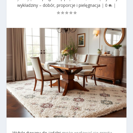
wykładziny – dobór, proporcje i pielęgnacja
|
0
|
Wybór dywanu do jadalni
może wydawać się prostą