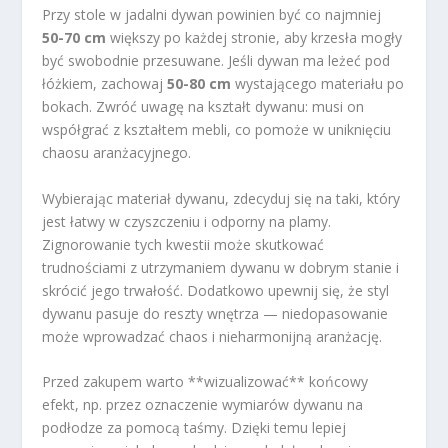
Przy stole w jadalni dywan powinien być co najmniej
50-70 cm
większy po każdej stronie, aby krzesła mogły
być swobodnie przesuwane. Jeśli dywan ma leżeć pod
łóżkiem, zachowaj
50-80 cm
wystającego materiału po
bokach. Zwróć uwagę na kształt dywanu: musi on
współgrać z kształtem mebli, co pomoże w uniknięciu
chaosu aranżacyjnego.
Wybierając materiał dywanu, zdecyduj się na taki, który
jest łatwy w czyszczeniu i odporny na plamy.
Zignorowanie tych kwestii może skutkować
trudnościami z utrzymaniem dywanu w dobrym stanie i
skrócić jego trwałość. Dodatkowo upewnij się, że styl
dywanu pasuje do reszty wnętrza — niedopasowanie
może wprowadzać chaos i nieharmonijną aranżację.
Przed zakupem warto **wizualizować** końcowy
efekt, np. przez oznaczenie wymiarów dywanu na
podłodze za pomocą taśmy. Dzięki temu lepiej