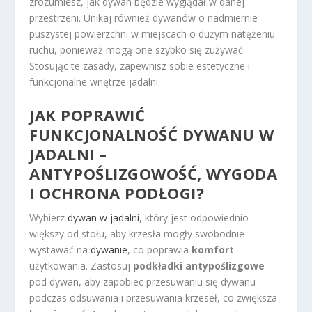
zrozumiesz, jak dywan będzie wyglądał w danej
przestrzeni. Unikaj również dywanów o nadmiernie
puszystej powierzchni w miejscach o dużym natężeniu
ruchu, ponieważ mogą one szybko się zużywać.
Stosując te zasady, zapewnisz sobie estetyczne i
funkcjonalne wnętrze jadalni.
JAK POPRAWIĆ
FUNKCJONALNOŚĆ DYWANU W
JADALNI –
ANTYPOŚLIZGOWOŚĆ, WYGODA
I OCHRONA PODŁOGI?
Wybierz
dywan w jadalni
, który jest odpowiednio
większy od stołu, aby krzesła mogły swobodnie
wystawać na
dywanie
, co poprawia
komfort
użytkowania. Zastosuj
podkładki antypoślizgowe
pod dywan, aby zapobiec przesuwaniu się dywanu
podczas odsuwania i przesuwania krzeseł, co zwiększa