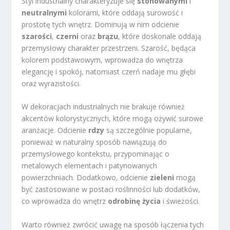
Styl industrialny charakteryzuje się
stonowanymi
i
neutralnymi
kolorami, które oddają surowość i
prostotę tych wnętrz. Dominują w nim odcienie
szarości
,
czerni
oraz
brązu
, które doskonale oddają
przemysłowy charakter przestrzeni. Szarość, będąca
kolorem podstawowym, wprowadza do wnętrza
elegancję i spokój, natomiast czerń nadaje mu głębi
oraz wyrazistości.
W dekoracjach industrialnych nie brakuje również
akcentów kolorystycznych, które mogą ożywić surowe
aranżacje. Odcienie
rdzy
są szczególnie popularne,
ponieważ w naturalny sposób nawiązują do
przemysłowego kontekstu, przypominając o
metalowych elementach i patynowanych
powierzchniach. Dodatkowo, odcienie
zieleni
mogą
być zastosowane w postaci roślinności lub dodatków,
co wprowadza do wnętrz
odrobinę życia
i świeżości.
Warto również zwrócić uwagę na sposób łączenia tych