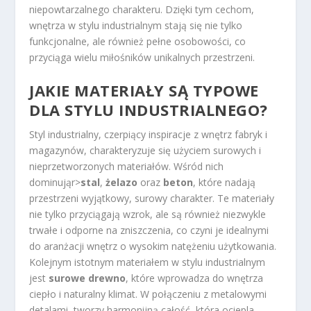
niepowtarzalnego charakteru. Dzięki tym cechom,
wnętrza w stylu industrialnym stają się nie tylko
funkcjonalne, ale również pełne osobowości, co
przyciąga wielu miłośników unikalnych przestrzeni.
JAKIE MATERIAŁY SĄ TYPOWE
DLA STYLU INDUSTRIALNEGO?
Styl industrialny, czerpiący inspiracje z wnętrz fabryk i
magazynów, charakteryzuje się użyciem surowych i
nieprzetworzonych materiałów. Wśród nich
dominują
r>
stal
,
żelazo
oraz
beton
, które nadają
przestrzeni wyjątkowy, surowy charakter. Te materiały
nie tylko przyciągają wzrok, ale są również niezwykle
trwałe i odporne na zniszczenia, co czyni je idealnymi
do aranżacji wnętrz o wysokim natężeniu użytkowania.
Kolejnym istotnym materiałem w stylu industrialnym
jest
surowe drewno
, które wprowadza do wnętrza
ciepło i naturalny klimat. W połączeniu z metalowymi
detalami, tworzy harmonijną całość, która ociepla