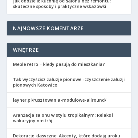
Jak oddzielić kuchnię od salonu bez remontu:
skuteczne sposoby i praktyczne wskazówki
NAJNOWSZE KOMENTARZE
WNĘTRZE
Meble retro – kiedy pasują do mieszkania?
Tak wyczyścisz żaluzje pionowe -czyszczenie żaluzji
pionowych Katowice
layher.pl/rusztowania-modulowe-allround/
Aranżacja salonu w stylu tropikalnym: Relaks i
wakacyjny nastrój
Dekoracje klasyczne: Akcenty, które dodają uroku