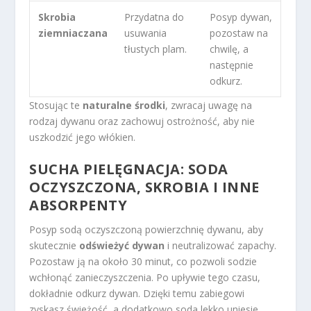
Skrobia
Przydatna do
Posyp dywan,
ziemniaczana
usuwania
pozostaw na
tłustych plam.
chwilę, a
następnie
odkurz.
Stosując te
naturalne środki
, zwracaj uwagę na
rodzaj dywanu oraz zachowuj ostrożność, aby nie
uszkodzić jego włókien.
SUCHA PIELĘGNACJA: SODA
OCZYSZCZONA, SKROBIA I INNE
ABSORPENTY
Posyp sodą oczyszczoną powierzchnię dywanu, aby
skutecznie
odświeżyć dywan
i neutralizować zapachy.
Pozostaw ją na około 30 minut, co pozwoli sodzie
wchłonąć zanieczyszczenia. Po upływie tego czasu,
dokładnie odkurz dywan. Dzięki temu zabiegowi
zyskasz świeżość, a dodatkowo soda lekko uniesie