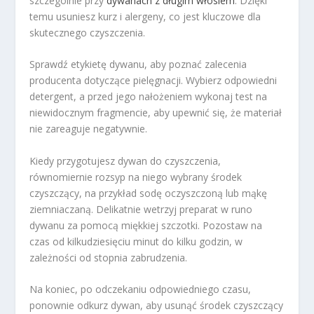
szczególnie przy
dywanach z długim włosiem
. Dzięki
temu usuniesz kurz i alergeny, co jest kluczowe dla
skutecznego czyszczenia.
Sprawdź etykietę dywanu, aby poznać zalecenia
producenta dotyczące pielęgnacji. Wybierz odpowiedni
detergent, a przed jego nałożeniem wykonaj test na
niewidocznym fragmencie, aby upewnić się, że materiał
nie zareaguje negatywnie.
Kiedy przygotujesz dywan do czyszczenia,
równomiernie rozsyp na niego wybrany środek
czyszczący, na przykład sodę oczyszczoną lub mąkę
ziemniaczaną. Delikatnie wetrzyj preparat w runo
dywanu za pomocą miękkiej szczotki. Pozostaw na
czas od kilkudziesięciu minut do kilku godzin, w
zależności od stopnia zabrudzenia.
Na koniec, po odczekaniu odpowiedniego czasu,
ponownie odkurz dywan, aby usunąć środek czyszczący