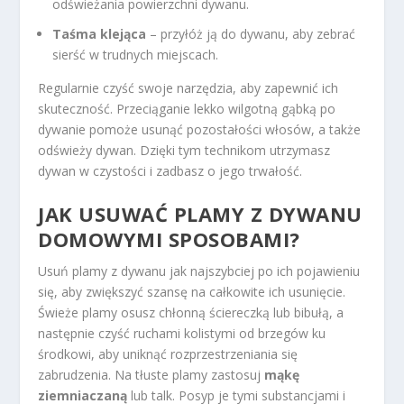
odświeżania powierzchni dywanu.
Taśma klejąca
– przyłóż ją do dywanu, aby zebrać
sierść w trudnych miejscach.
Regularnie czyść swoje narzędzia, aby zapewnić ich
skuteczność. Przeciąganie lekko wilgotną gąbką po
dywanie pomoże usunąć pozostałości włosów, a także
odświeży dywan. Dzięki tym technikom utrzymasz
dywan w czystości i zadbasz o jego trwałość.
JAK USUWAĆ PLAMY Z DYWANU
DOMOWYMI SPOSOBAMI?
Usuń plamy z dywanu jak najszybciej po ich pojawieniu
się, aby zwiększyć szansę na całkowite ich usunięcie.
Świeże plamy osusz chłonną ściereczką lub bibułą, a
następnie czyść ruchami kolistymi od brzegów ku
środkowi, aby uniknąć rozprzestrzeniania się
zabrudzenia. Na tłuste plamy zastosuj
mąkę
ziemniaczaną
lub talk. Posyp je tymi substancjami i