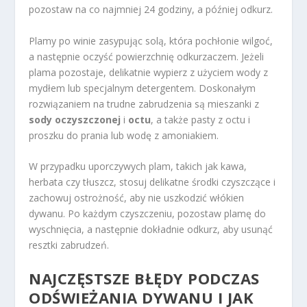
pozostaw na co najmniej 24 godziny, a później odkurz.
Plamy po winie zasypując solą, która pochłonie wilgoć,
a następnie oczyść powierzchnię odkurzaczem. Jeżeli
plama pozostaje, delikatnie wypierz z użyciem wody z
mydłem lub specjalnym detergentem. Doskonałym
rozwiązaniem na trudne zabrudzenia są mieszanki z
sody oczyszczonej
i
octu
, a także pasty z octu i
proszku do prania lub wodę z amoniakiem.
W przypadku uporczywych plam, takich jak kawa,
herbata czy tłuszcz, stosuj delikatne środki czyszczące i
zachowuj ostrożność, aby nie uszkodzić włókien
dywanu. Po każdym czyszczeniu, pozostaw plamę do
wyschnięcia, a następnie dokładnie odkurz, aby usunąć
resztki zabrudzeń.
NAJCZĘSTSZE BŁĘDY PODCZAS
ODŚWIEŻANIA DYWANU I JAK