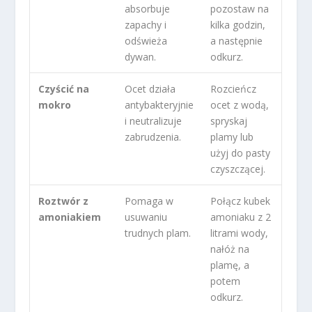
absorbuje
pozostaw na
zapachy i
kilka godzin,
odświeża
a następnie
dywan.
odkurz.
Czyścić na
Ocet działa
Rozcieńcz
mokro
antybakteryjnie
ocet z wodą,
i neutralizuje
spryskaj
zabrudzenia.
plamy lub
użyj do pasty
czyszczącej.
Roztwór z
Pomaga w
Połącz kubek
amoniakiem
usuwaniu
amoniaku z 2
trudnych plam.
litrami wody,
nałóż na
plamę, a
potem
odkurz.