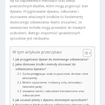
się na odpowiednich metodach oraz unikać
powszechnych błędów, które mogą pogorszyć stan
dywanu. Przygotowanie dywanu, odkurzanie i
stosowanie właściwych środków to fundamenty
skutecznego odświeżania. Warto zrozumieć, że
niewłaściwe techniki mogą prowadzić do trwałych
uszkodzeń, dlatego znajomość sprawdzonych
sposobów jest niezbędna.
W tym artykule przeczytasz
Jak przygotować dywan do domowego odświeżania?
Jakie domowe środki i metody stosować do
odświeżania dywanu?
Sucha pielęgnacja: soda oczyszczona, skrobia i inne
absorpenty
Mokre czyszczenie: roztwory octu, amoniaku i
naturalne pasty
Usuwanie sierści i zabrudzeń mechanicznie oraz
odkurzaczem
Jak usuwać plamy z dywanu domowymi sposobami?
Najczęstsze błędy podczas odświeżania dywanu i jak