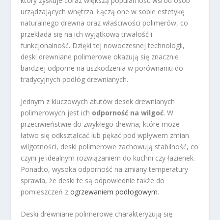
który zyskuje coraz większą popularność wśród osób
urządzających wnętrza. Łączą one w sobie estetykę
naturalnego drewna oraz właściwości polimerów, co
przekłada się na ich wyjątkową trwałość i
funkcjonalność. Dzięki tej nowoczesnej technologii,
deski drewniane polimerowe okazują się znacznie
bardziej odporne na uszkodzenia w porównaniu do
tradycyjnych podłóg drewnianych.
Jednym z kluczowych atutów desek drewnianych
polimerowych jest ich
odporność na wilgoć
. W
przeciwieństwie do zwykłego drewna, które może
łatwo się odkształcać lub pękać pod wpływem zmian
wilgotności, deski polimerowe zachowują stabilność, co
czyni je idealnym rozwiązaniem do kuchni czy łazienek.
Ponadto, wysoka odporność na zmiany temperatury
sprawia, że deski te są odpowiednie także do
pomieszczeń z
ogrzewaniem podłogowym
.
Deski drewniane polimerowe charakteryzują się