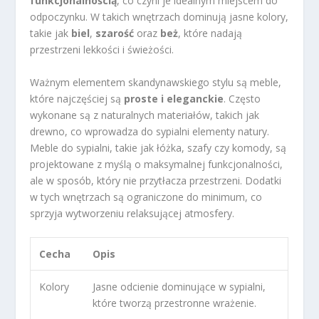
funkcjonalnością
, co czyni je idealnym miejscem do
odpoczynku. W takich wnętrzach dominują jasne kolory,
takie jak
biel
,
szarość
oraz
beż
, które nadają
przestrzeni lekkości i świeżości.
Ważnym elementem skandynawskiego stylu są meble,
które najczęściej są
proste i eleganckie
. Często
wykonane są z naturalnych materiałów, takich jak
drewno, co wprowadza do sypialni elementy natury.
Meble do sypialni, takie jak łóżka, szafy czy komody, są
projektowane z myślą o maksymalnej funkcjonalności,
ale w sposób, który nie przytłacza przestrzeni. Dodatki
w tych wnętrzach są ograniczone do minimum, co
sprzyja wytworzeniu relaksującej atmosfery.
Cecha
Opis
Kolory
Jasne odcienie dominujące w sypialni,
które tworzą przestronne wrażenie.