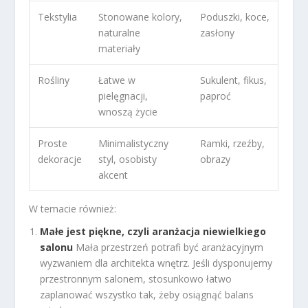
Tekstylia
Stonowane kolory,
Poduszki, koce,
naturalne
zasłony
materiały
Rośliny
Łatwe w
Sukulent, fikus,
pielęgnacji,
paproć
wnoszą życie
Proste
Minimalistyczny
Ramki, rzeźby,
dekoracje
styl, osobisty
obrazy
akcent
W temacie również:
Małe jest piękne, czyli aranżacja niewielkiego
salonu
Mała przestrzeń potrafi być aranżacyjnym
wyzwaniem dla architekta wnętrz. Jeśli dysponujemy
przestronnym salonem, stosunkowo łatwo
zaplanować wszystko tak, żeby osiągnąć balans