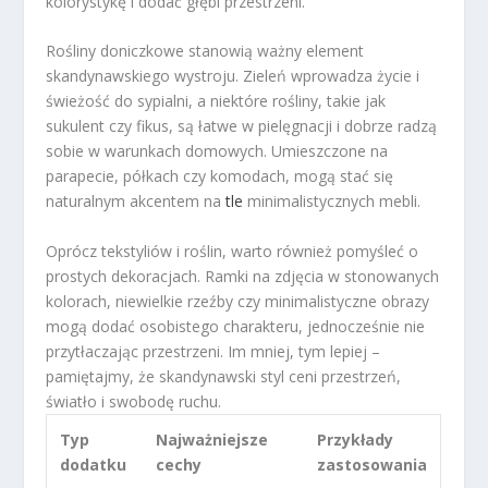
kolorystykę i dodać głębi przestrzeni.
Rośliny doniczkowe stanowią ważny element
skandynawskiego wystroju. Zieleń wprowadza życie i
świeżość do sypialni, a niektóre rośliny, takie jak
sukulent czy fikus, są łatwe w pielęgnacji i dobrze radzą
sobie w warunkach domowych. Umieszczone na
parapecie, półkach czy komodach, mogą stać się
naturalnym akcentem na
tle
minimalistycznych mebli.
Oprócz tekstyliów i roślin, warto również pomyśleć o
prostych dekoracjach. Ramki na zdjęcia w stonowanych
kolorach, niewielkie rzeźby czy minimalistyczne obrazy
mogą dodać osobistego charakteru, jednocześnie nie
przytłaczając przestrzeni. Im mniej, tym lepiej –
pamiętajmy, że skandynawski styl ceni przestrzeń,
światło i swobodę ruchu.
Typ
Najważniejsze
Przykłady
dodatku
cechy
zastosowania