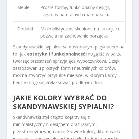
Meble
Proste formy, funkcjonalny design,
często w naturalnych materiałach.
Dodatki
Minimalistyczne, skupione na funkcji, co
pozwala na zachowanie porządku.
Skandynawskie sypialnie są doskonałym przykładem na
to, jak
estetyka i funkcjonalność
mogą iść w parze,
tworząc przestrzeń sprzyjającą wypoczynkowi. Dzięki
zastosowaniu prostych form i neutralnych kolorów,
można stworzyć przytulne miejsce, w którym każdy
będzie mógł się zrelaksować po długim dniu.
JAKIE KOLORY WYBRAĆ DO
SKANDYNAWSKIEJ SYPIALNI?
Skandynawski styl często kojarzy się z
minimalistycznym designem oraz jasnymi,
przestronnymi wnętrzami. Główne kolory, które warto
wykorzystać w sypialni w tym stylu, to
biel
,
szarość
,