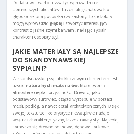
Dodatkowo, warto rozważyć wprowadzenie
ciemniejszych akcentów, takich jak granatowa lub
głęboka zielona poduszka czy zasłony. Takie kolory
mogą wprowadzić
głębię
i stworzyć interesujący
kontrast z jaśniejszymi barwami, nadając sypialni
charakter i osobisty styl.
JAKIE MATERIAŁY SĄ NAJLEPSZE
DO SKANDYNAWSKIEJ
SYPIALNI?
W skandynawskiej sypialni kluczowym elementem jest
użycie
naturalnych materiałów
, które tworzą
atmosferę ciepła i przytulności. Drewno, jako
podstawowy surowiec, często występuje w postaci
mebli, podłóg, a nawet detali architektonicznych. Dzięki
swojej teksturze i kolorystyce niewątpliwie nadaje
wnętrzu charakterystyczny, lekkostrawny styl. Najlepiej
sprawdza się drewno sosnowe, dębowe i bukowe,
które są zarówno trwałe, jak i estetyczne.