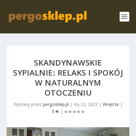
SKANDYNAWSKIE
SYPIALNIE: RELAKS I SPOKÓJ
W NATURALNYM
OTOCZENIU
Wysłany przez
pergosklep.pl
|
sty 22, 2022
|
Wnętrze
|
0
|