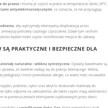
e do prania
i można je czyścić w pralce w temperaturze około 30°C.
ciami antyelektrostatycznymi
, co oznacza, że nie przyciągają
rudzenia
, aby wytrzymały intensywną eksploatację przez
i zmniejszy potrzebę częstego czyszczenia. Dzięki tym cechom
ziecko będzie miało czyste i komfortowe miejsce do zabawy.
 SĄ PRAKTYCZNE I BEZPIECZNE DLA
ateriały naturalne
i
włókna syntetyczne
. Dywany bawełniane są
 sprawia, że świetnie nadają się do pokoju dziecięcego. Wełna,
ej pielęgnacji i może powodować alergie, co warto mieć na uwadze.
propylen, poliester, nylon oraz akryl to doskonałe materiały do
ie tylko odporne na zabrudzenia, ale także często mają właściwości
rem w pomieszczeniach intensywnie użytkowanych przez dzieci.
a produkty z
certyfikatem Oeko-Tex
, które potwierdzają brak