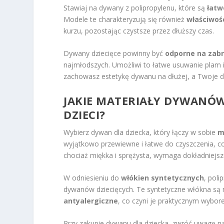
Stawiaj na dywany z polipropylenu, które są
łatw
Modele te charakteryzują się również
właściwoś
kurzu, pozostając czystsze przez dłuższy czas.
Dywany dziecięce powinny być
odporne na zab
najmłodszych. Umożliwi to łatwe usuwanie plam 
zachowasz estetykę dywanu na dłużej, a Twoje d
JAKIE MATERIAŁY DYWANÓW
DZIECI?
Wybierz dywan dla dziecka, który łączy w sobie
m
wyjątkowo przewiewne i łatwe do czyszczenia, co
chociaż miękka i sprężysta, wymaga dokładniejsz
W odniesieniu do
włókien syntetycznych
, poli
dywanów dziecięcych. Te syntetyczne włókna są n
antyalergiczne
, co czyni je praktycznym wybo
Przy zakupie dywanu dla dziecka, zwróć uwagę n