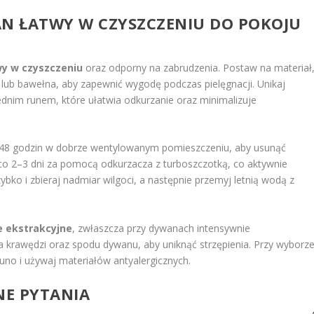
AN ŁATWY W CZYSZCZENIU DO POKOJU
wy w czyszczeniu
oraz odporny na zabrudzenia. Postaw na materiał
lub bawełna, aby zapewnić wygodę podczas pielęgnacji. Unikaj
ednim runem, które ułatwia odkurzanie oraz minimalizuje
48 godzin w dobrze wentylowanym pomieszczeniu, aby usunąć
co 2–3 dni za pomocą odkurzacza z turboszczotką, co aktywnie
ybko i zbieraj nadmiar wilgoci, a następnie przemyj letnią wodą z
e ekstrakcyjne
, zwłaszcza przy dywanach intensywnie
a krawędzi oraz spodu dywanu, aby uniknąć strzępienia. Przy wyborz
runo i używaj materiałów antyalergicznych.
NE PYTANIA