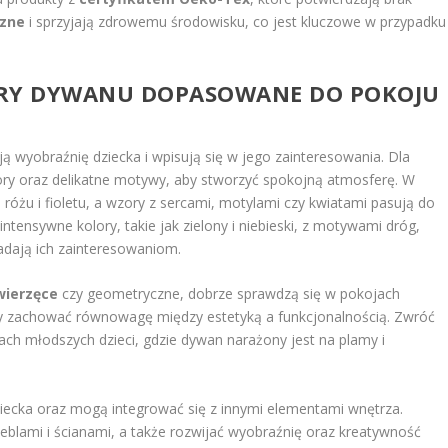
czne
i sprzyjają zdrowemu środowisku, co jest kluczowe w przypadku
ORY DYWANU DOPASOWANE DO POKOJU
ą wyobraźnię dziecka i wpisują się w jego zainteresowania. Dla
ry oraz delikatne motywy, aby stworzyć spokojną atmosferę. W
różu i fioletu, a wzory z sercami, motylami czy kwiatami pasują do
intensywne kolory, takie jak zielony i niebieski, z motywami dróg,
adają ich zainteresowaniom.
ierzęce
czy geometryczne, dobrze sprawdzą się w pokojach
by zachować równowagę między estetyką a funkcjonalnością. Zwróć
ch młodszych dzieci, gdzie dywan narażony jest na plamy i
ziecka oraz mogą integrować się z innymi elementami wnętrza.
lami i ścianami, a także rozwijać wyobraźnię oraz kreatywność