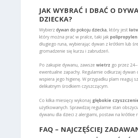
JAK WYBRAĆ I DBAĆ O DYW
DZIECKA?
Wybierz
dywan do pokoju dziecka
, który jest
łat
który można prać w pralce, taki jak
polipropylen
długiego runa, wybierając dywan z krótkim lub śr
gromadzenie się kurzu i zabrudzeń.
Po zakupie dywanu, zawsze
wietrz
go przez 24–
ewentualne zapachy. Regularnie odkurzaj dywan 
wspiera jego higienę. W przypadku plam reaguj sz
delikatnym środkiem czyszczącym.
Co kilka miesięcy wykonaj
głębokie czyszczeni
użytkowanych. Sprawdzaj regularnie stan obszyci
dywanu dla dzieci z alergiami, postaw na krótkie 
FAQ – NAJCZĘŚCIEJ ZADAWA