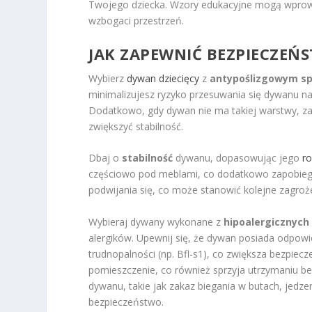
Twojego dziecka. Wzory edukacyjne mogą wprowad
wzbogaci przestrzeń.
JAK ZAPEWNIĆ BEZPIECZEŃ
Wybierz
dywan dziecięcy
z
antypoślizgowym s
minimalizujesz ryzyko przesuwania się dywanu na
Dodatkowo, gdy dywan nie ma takiej warstwy, za
zwiększyć stabilność.
Dbaj o
stabilność
dywanu, dopasowując jego
ro
częściowo pod meblami, co dodatkowo zapobiega
podwijania się, co może stanowić kolejne zagroż
Wybieraj dywany wykonane z
hipoalergicznych
alergików. Upewnij się, że dywan posiada odpowied
trudnopalności (np. Bfl-s1), co zwiększa bezpiec
pomieszczenie, co również sprzyja utrzymaniu 
dywanu, takie jak zakaz biegania w butach, jed
bezpieczeństwo.