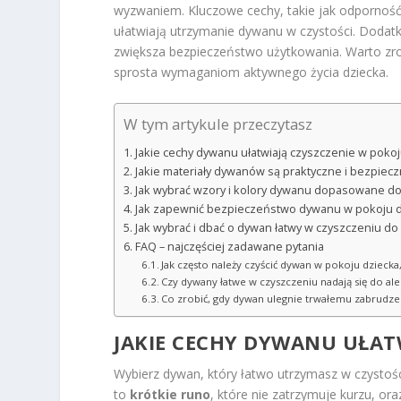
wyzwaniem. Kluczowe cechy, takie jak odporność 
ułatwiają utrzymanie dywanu w czystości. Dodatk
zwiększa bezpieczeństwo użytkowania. Warto zro
sprosta wymaganiom aktywnego życia dziecka.
W tym artykule przeczytasz
Jakie cechy dywanu ułatwiają czyszczenie w pokoj
Jakie materiały dywanów są praktyczne i bezpieczn
Jak wybrać wzory i kolory dywanu dopasowane do
Jak zapewnić bezpieczeństwo dywanu w pokoju d
Jak wybrać i dbać o dywan łatwy w czyszczeniu do
FAQ – najczęściej zadawane pytania
Jak często należy czyścić dywan w pokoju dziecka
Czy dywany łatwe w czyszczeniu nadają się do al
Co zrobić, gdy dywan ulegnie trwałemu zabrudze
JAKIE CECHY DYWANU UŁATW
Wybierz dywan, który łatwo utrzymasz w czystoś
to
krótkie runo
, które nie zatrzymuje kurzu, o