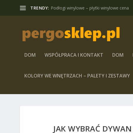
TRENDY:
Podłogi winylowe – płytki winylowe cena
DOM
WSPÓŁPRACA I KONTAKT
DOM
KOLORY WE WNĘTRZACH – PALETY I ZESTAWY
JAK WYBRAĆ DYWAN