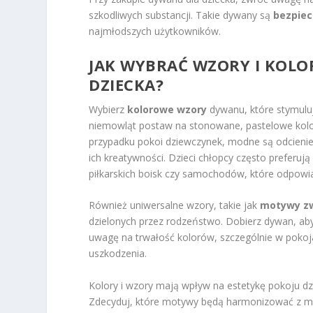
szkodliwych substancji. Takie dywany są
bezpie
najmłodszych użytkowników.
JAK WYBRAĆ WZORY I KOL
DZIECKA?
Wybierz
kolorowe wzory
dywanu, które stymuluj
niemowląt postaw na stonowane, pastelowe kolo
przypadku pokoi dziewczynek, modne są odcienie 
ich kreatywności. Dzieci chłopcy często preferują 
piłkarskich boisk czy samochodów, które odpowi
Również uniwersalne wzory, takie jak
motywy zw
dzielonych przez rodzeństwo. Dobierz dywan, a
uwagę na trwałość kolorów, szczególnie w pokoja
uszkodzenia.
Kolory i wzory mają wpływ na estetykę pokoju d
Zdecyduj, które motywy będą harmonizować z meb