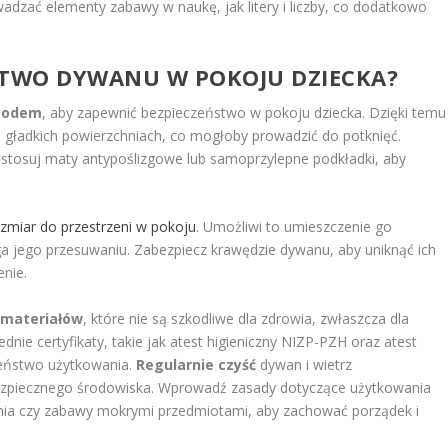
zać elementy zabawy w naukę, jak litery i liczby, co dodatkowo
STWO DYWANU W POKOJU DZIECKA?
podem
, aby zapewnić bezpieczeństwo w pokoju dziecka. Dzięki temu
 gładkich powierzchniach, co mogłoby prowadzić do potknięć.
stosuj maty antypoślizgowe lub samoprzylepne podkładki, aby
zmiar do przestrzeni w pokoju
. Umożliwi to umieszczenie go
 jego przesuwaniu. Zabezpiecz krawędzie dywanu, aby uniknąć ich
enie.
 materiałów
, które nie są szkodliwe dla zdrowia, zwłaszcza dla
nie certyfikaty, takie jak atest higieniczny NIZP-PZH oraz atest
zeństwo użytkowania.
Regularnie czyść
dywan i wietrz
bezpiecznego środowiska. Wprowadź zasady dotyczące użytkowania
zenia czy zabawy mokrymi przedmiotami, aby zachować porządek i