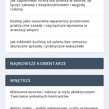
Jak zaplanować strefę dla dziecka w salonie, by
łączyć zabawę z bezpieczeństwem i wygodą
rodziny
Rośliny jako naturalne separatory przestrzeni:
praktyczne zasady i najczęstsze wyzwania w
aranżacji wnętrz
Jak oddzielić kuchnię od salonu bez remontu:
skuteczne sposoby i praktyczne wskazówki
NAJNOWSZE KOMENTARZE
WNĘTRZE
Mieszanie wzorów i tekstur w stylu eklektycznym:
Tworzenie unikalnych kontrastów
Wybór mebli – meble gabinetowe, szafy przesuwne