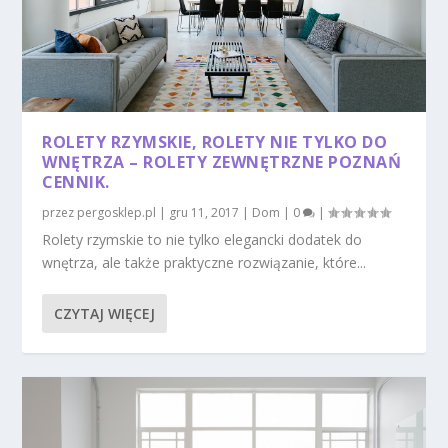
ROLETY RZYMSKIE, ROLETY NIE TYLKO DO
WNĘTRZA – ROLETY ZEWNĘTRZNE POZNAŃ
CENNIK.
przez
pergosklep.pl
|
gru 11, 2017
|
Dom
|
0
|
Rolety rzymskie to nie tylko elegancki dodatek do
wnętrza, ale także praktyczne rozwiązanie, które...
CZYTAJ WIĘCEJ