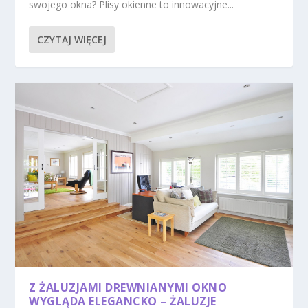
swojego okna? Plisy okienne to innowacyjne...
CZYTAJ WIĘCEJ
Z ŻALUZJAMI DREWNIANYMI OKNO
WYGLĄDA ELEGANCKO – ŻALUZJE