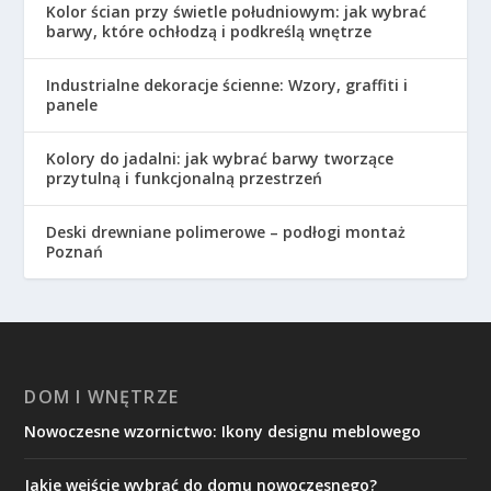
Kolor ścian przy świetle południowym: jak wybrać
barwy, które ochłodzą i podkreślą wnętrze
Industrialne dekoracje ścienne: Wzory, graffiti i
panele
Kolory do jadalni: jak wybrać barwy tworzące
przytulną i funkcjonalną przestrzeń
Deski drewniane polimerowe – podłogi montaż
Poznań
DOM I WNĘTRZE
Nowoczesne wzornictwo: Ikony designu meblowego
Jakie wejście wybrać do domu nowoczesnego?