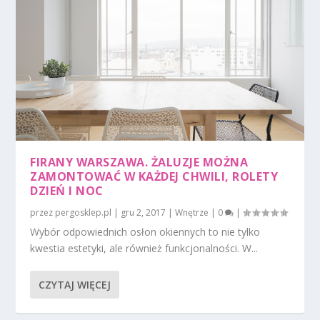
FIRANY WARSZAWA. ŻALUZJE MOŻNA
ZAMONTOWAĆ W KAŻDEJ CHWILI, ROLETY
DZIEŃ I NOC
przez
pergosklep.pl
|
gru 2, 2017
|
Wnętrze
|
0
|
Wybór odpowiednich osłon okiennych to nie tylko
kwestia estetyki, ale również funkcjonalności. W...
CZYTAJ WIĘCEJ