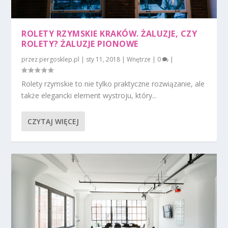
ROLETY RZYMSKIE KRAKÓW. ŻALUZJE, CZY
ROLETY? ŻALUZJE PIONOWE
przez
pergosklep.pl
|
sty 11, 2018
|
Wnętrze
|
0
|
Rolety rzymskie to nie tylko praktyczne rozwiązanie, ale
także elegancki element wystroju, który...
CZYTAJ WIĘCEJ