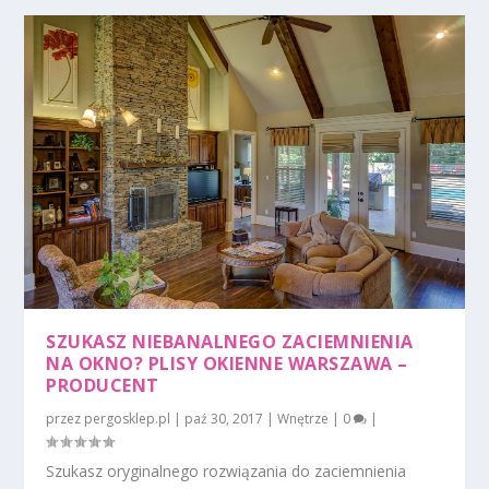
SZUKASZ NIEBANALNEGO ZACIEMNIENIA
NA OKNO? PLISY OKIENNE WARSZAWA –
PRODUCENT
przez
pergosklep.pl
|
paź 30, 2017
|
Wnętrze
|
0
|
Szukasz oryginalnego rozwiązania do zaciemnienia