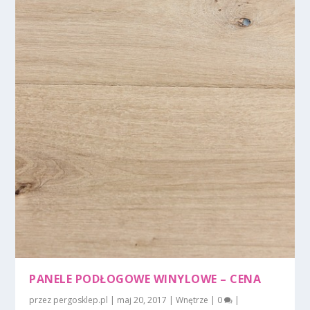
PANELE PODŁOGOWE WINYLOWE – CENA
przez
pergosklep.pl
|
maj 20, 2017
|
Wnętrze
|
0
|