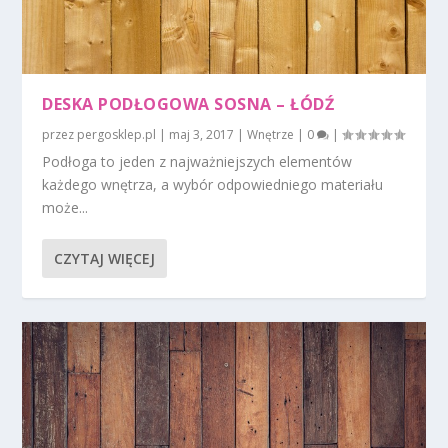
DESKA PODŁOGOWA SOSNA – ŁÓDŹ
przez
pergosklep.pl
|
maj 3, 2017
|
Wnętrze
|
0
|
Podłoga to jeden z najważniejszych elementów
każdego wnętrza, a wybór odpowiedniego materiału
może...
CZYTAJ WIĘCEJ