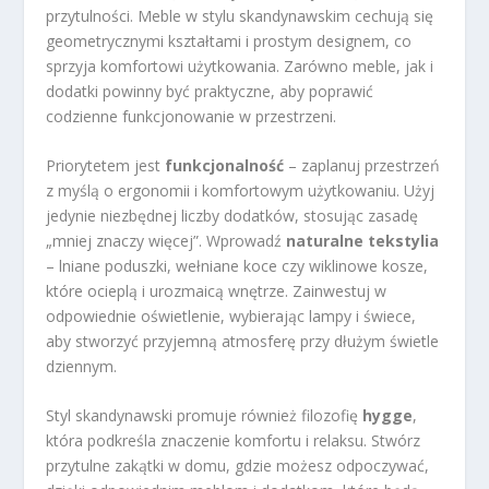
przytulności. Meble w stylu skandynawskim cechują się
geometrycznymi kształtami i prostym designem, co
sprzyja komfortowi użytkowania. Zarówno meble, jak i
dodatki powinny być praktyczne, aby poprawić
codzienne funkcjonowanie w przestrzeni.
Priorytetem jest
funkcjonalność
– zaplanuj przestrzeń
z myślą o ergonomii i komfortowym użytkowaniu. Użyj
jedynie niezbędnej liczby dodatków, stosując zasadę
„mniej znaczy więcej”. Wprowadź
naturalne tekstylia
– lniane poduszki, wełniane koce czy wiklinowe kosze,
które ocieplą i urozmaicą wnętrze. Zainwestuj w
odpowiednie oświetlenie, wybierając lampy i świece,
aby stworzyć przyjemną atmosferę przy dłużym świetle
dziennym.
Styl skandynawski promuje również filozofię
hygge
,
która podkreśla znaczenie komfortu i relaksu. Stwórz
przytulne zakątki w domu, gdzie możesz odpoczywać,