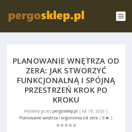
PLANOWANIE WNĘTRZA OD
ZERA: JAK STWORZYĆ
FUNKCJONALNĄ I SPÓJNĄ
PRZESTRZEŃ KROK PO
KROKU
Wysłany przez
pergosklep.pl
|
lut 18, 2026
|
Planowanie wnętrza i ergonomia od zera
|
0
|