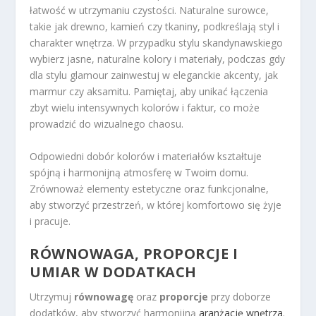
łatwość w utrzymaniu czystości. Naturalne surowce,
takie jak drewno, kamień czy tkaniny, podkreślają styl i
charakter wnętrza. W przypadku stylu skandynawskiego
wybierz jasne, naturalne kolory i materiały, podczas gdy
dla stylu glamour zainwestuj w eleganckie akcenty, jak
marmur czy aksamitu. Pamiętaj, aby unikać łączenia
zbyt wielu intensywnych kolorów i faktur, co może
prowadzić do wizualnego chaosu.
Odpowiedni dobór kolorów i materiałów kształtuje
spójną i harmonijną atmosferę w Twoim domu.
Zrównoważ elementy estetyczne oraz funkcjonalne,
aby stworzyć przestrzeń, w której komfortowo się żyje
i pracuje.
RÓWNOWAGA, PROPORCJE I
UMIAR W DODATKACH
Utrzymuj
równowagę
oraz
proporcje
przy doborze
dodatków, aby stworzyć harmonijną
aranżację wnętrza
.