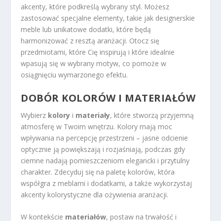
akcenty, które podkreślą wybrany styl. Możesz
zastosować specjalne elementy, takie jak designerskie
meble lub unikatowe dodatki, które będą
harmonizować z resztą aranżacji. Otocz się
przedmiotami, które Cię inspirują i które idealnie
wpasują się w wybrany motyw, co pomoże w
osiągnięciu wymarzonego efektu.
DOBÓR KOLORÓW I MATERIAŁÓW
Wybierz
kolory
i
materiały
, które stworzą przyjemną
atmosferę w Twoim wnętrzu. Kolory mają moc
wpływania na percepcję przestrzeni – jasne odcienie
optycznie ją powiększają i rozjaśniają, podczas gdy
ciemne nadają pomieszczeniom elegancki i przytulny
charakter. Zdecyduj się na paletę kolorów, która
współgra z meblami i dodatkami, a także wykorzystaj
akcenty kolorystyczne dla ożywienia aranżacji.
W kontekście
materiałów
, postaw na trwałość i