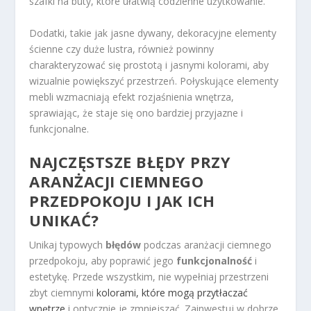
szafki na buty, które ułatwią codzienne użytkowanie.
Dodatki, takie jak jasne dywany, dekoracyjne elementy
ścienne czy duże lustra, również powinny
charakteryzować się prostotą i jasnymi kolorami, aby
wizualnie powiększyć przestrzeń. Połyskujące elementy
mebli wzmacniają efekt rozjaśnienia wnętrza,
sprawiając, że staje się ono bardziej przyjazne i
funkcjonalne.
NAJCZĘSTSZE BŁĘDY PRZY
ARANŻACJI CIEMNEGO
PRZEDPOKOJU I JAK ICH
UNIKAĆ?
Unikaj typowych
błędów
podczas aranżacji ciemnego
przedpokoju, aby poprawić jego
funkcjonalność
i
estetykę. Przede wszystkim, nie wypełniaj przestrzeni
zbyt ciemnymi
kolorami, które mogą przytłaczać
wnętrze
i optycznie je zmniejszać. Zainwestuj w dobrze