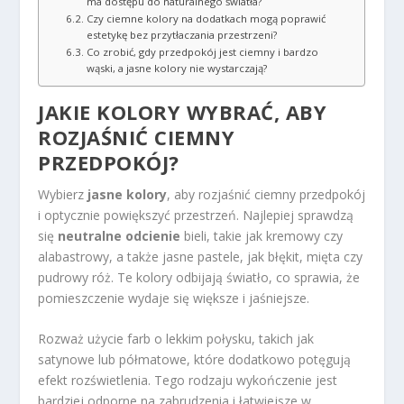
ma dostępu do naturalnego światła?
Czy ciemne kolory na dodatkach mogą poprawić
estetykę bez przytłaczania przestrzeni?
Co zrobić, gdy przedpokój jest ciemny i bardzo
wąski, a jasne kolory nie wystarczają?
JAKIE KOLORY WYBRAĆ, ABY
ROZJAŚNIĆ CIEMNY
PRZEDPOKÓJ?
Wybierz
jasne kolory
, aby rozjaśnić ciemny przedpokój
i optycznie powiększyć przestrzeń. Najlepiej sprawdzą
się
neutralne odcienie
bieli, takie jak kremowy czy
alabastrowy, a także jasne pastele, jak błękit, mięta czy
pudrowy róż. Te kolory odbijają światło, co sprawia, że
pomieszczenie wydaje się większe i jaśniejsze.
Rozważ użycie farb o lekkim połysku, takich jak
satynowe lub półmatowe, które dodatkowo potęgują
efekt rozświetlenia. Tego rodzaju wykończenie jest
bardziej odporne na zabrudzenia i łatwiejsze w