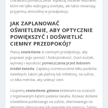
charakteru pomieszczenia. Wybieraj odcienie neutralne,
które nie tylko wzbogacą estetykę, ale także stwarzają
przyjemną atmosferę w przedpokoju.
JAK ZAPLANOWAĆ
OŚWIETLENIE, ABY OPTYCZNIE
POWIĘKSZYĆ I DOŚWIETLIĆ
CIEMNY PRZEDPOKÓJ?
Planuj
oświetlenie
w ciemnym przedpokoju, aby
poprawić jego jasność i funkcjonalność. Oceń kształt,
wymiary i wysokość
pomieszczenia przed doborem
źródeł światła
. Zaplanuj rozmieszczenie kilku punktów
świetlnych, takich jak plafony lub reflektory, na suficie,
co kilka metrów, aby uniknąć cieni.
Uzupełnij
oświetlenie główne
kinkietami na ścianach
z regulowanym kątem padania światła. Rozważ dodanie
oświetlenia punktowego na suficie, skierowanego na
elementy dekoracyjne lub newralgiczne miejsca. Taśmy