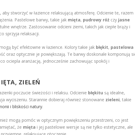
o
, aby stworzyć w łazience relaksującą atmosferę. Odcienie te, razem 
ężenia. Pastelowe barwy, takie jak
mięta
,
pudrowy róż
czy
jasne
ytulne wnętrze. Zastosowanie odcieni ziemi, takich jak ciepłe brązy i
 sprzyja relaksacji.
mogą być efektowne w łazience. Kolory takie jak
błękit
,
pastelowa
ć oraz optycznie je powiększają. Te barwy doskonale komponują si
co ociepla aranżację, jednocześnie zachowując spokój i
IĘTA, ZIELEŃ
zienki poczucie świeżości i relaksu. Odcienie
błękitu
są idealne,
yja wyciszeniu. Starannie dobieraj również stonowane
zieleni
, takie
onii i bliskości natury
.
ównież mogą pomóc w optycznym powiększeniu przestrzeni, co jest
amiętać, że
mięta
i jej pastelowe wersje są nie tylko estetyczne, ale
przyjemne, relaksujące otoczenie.