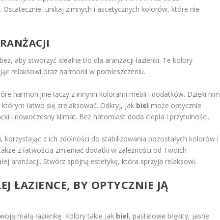
 Ostatecznie, unikaj zimnych i ascetycznych kolorów, które nie
RANŻACJI
i beż, aby stworzyć idealne tło dla aranżacji łazienki. Te kolory
ając relaksowi oraz harmonii w pomieszczeniu.
które harmonijnie łączy z innymi kolorami mebli i dodatków. Dzięki ni
 którym łatwo się zrelaksować. Odkryj, jak
biel
może optycznie
ki i nowoczesny klimat. Beż natomiast doda ciepła i przytulności.
, korzystając z ich zdolności do stabilizowania pozostałych kolorów i
także z łatwością zmieniać dodatki w zależności od Twoich
 aranżacji. Stwórz spójną estetykę, która sprzyja relaksowi.
J ŁAZIENCE, BY OPTYCZNIE JĄ
woją małą łazienkę. Kolory takie jak
biel
, pastelowe błękity, jasne