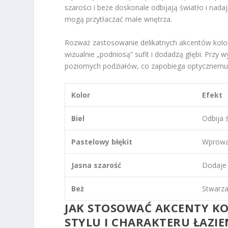
szarości i beże doskonale odbijają światło i nada
mogą przytłaczać małe wnętrza.
Rozważ zastosowanie delikatnych akcentów kolory
wizualnie „podniosą” sufit i dodadzą głębi. Przy 
poziomych podziałów, co zapobiega optycznemu
Kolor
Efekt
Biel
Odbija 
Pastelowy błękit
Wprowad
Jasna szarość
Dodaje 
Beż
Stwarza
JAK STOSOWAĆ AKCENTY K
STYLU I CHARAKTERU ŁAZIE