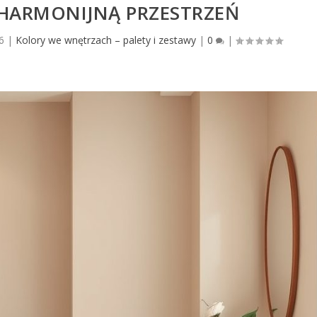
 HARMONIJNĄ PRZESTRZEŃ
6
|
Kolory we wnętrzach – palety i zestawy
|
0
|