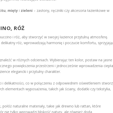
kitu
,
mięty
i
zieleni
– zasłony, ręczniki czy akcesoria łazienkowe w
CINO, RÓŻ
ppuccino i róż, aby stworzyć w swojej łazience przytulną atmosferę.
 delikatny róż, wprowadzają harmonię i poczucie komfortu, sprzyjają
znaleźć w różnych odcieniach. Wybierając ten kolor, postaw na jasne 
ycznego powiększenia przestrzeni i jednocześnie wprowadzenia ciepła
ience elegancki i przytulny charakter.
i i delikatności, co w połączeniu z odpowiednim oświetleniem stworz
ch elementach wyposażenia, takich jak ściany, dodatki czy tekstylia,
t
, połóż naturalne materiały, takie jak drewno lub rattan, które
ór nie tylko wprowadzi bliskość natury, ale również doda