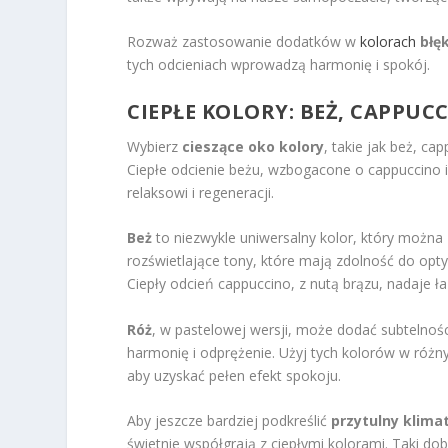
Rozważ zastosowanie dodatków w
kolorach
błę
tych odcieniach wprowadzą harmonię i spokój.
CIEPŁE KOLORY: BEŻ, CAPPUC
Wybierz
cieszące oko kolory
, takie jak beż, ca
Ciepłe odcienie beżu, wzbogacone o cappuccino i
relaksowi i regeneracji.
Beż
to niezwykle uniwersalny kolor, który można 
rozświetlające tony, które mają zdolność do opt
Ciepły odcień cappuccino, z nutą brązu, nadaje łaz
Róż
, w pastelowej wersji, może dodać subtelnośc
harmonię i odprężenie. Użyj tych kolorów w różny
aby uzyskać pełen efekt spokoju.
Aby jeszcze bardziej podkreślić
przytulny klima
świetnie współgrają z ciepłymi kolorami. Taki dob