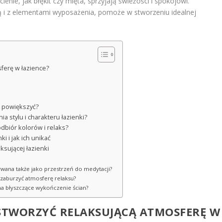
nie, jak błękit czy mięta, sprzyjają świeżości i spokojowi.
bą i z elementami wyposażenia, pomoże w stworzeniu idealnej
sferę w łazience?
ją powiększyć?
a stylu i charakteru łazienki?
odbiór kolorów i relaks?
i i jak ich unikać
ksującej łazienki
używana także jako przestrzeń do medytacji?
zaburzyć atmosferę relaksu?
na błyszczące wykończenie ścian?
 STWORZYĆ RELAKSUJĄCĄ ATMOSFERĘ W