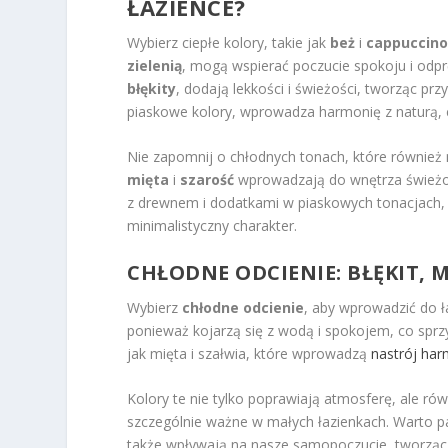
ŁAZIENCE?
Wybierz ciepłe kolory, takie jak
beż
i
cappuccin
zielenią
, mogą wspierać poczucie spokoju i odpr
błękity
, dodają lekkości i świeżości, tworząc prz
piaskowe kolory, wprowadza harmonię z naturą, co
Nie zapomnij o chłodnych tonach, które również 
mięta
i
szarość
wprowadzają do wnętrza świeżoś
z drewnem i dodatkami w piaskowych tonacjach, 
minimalistyczny charakter.
CHŁODNE ODCIENIE: BŁĘKIT, M
Wybierz
chłodne odcienie
, aby wprowadzić do ła
ponieważ kojarzą się z wodą i spokojem, co sprz
jak mięta i szałwia, które wprowadzą
nastrój harm
Kolory te nie tylko poprawiają atmosferę, ale r
szczególnie ważne w małych łazienkach. Warto p
także wpływają na nasze samopoczucie, tworząc 