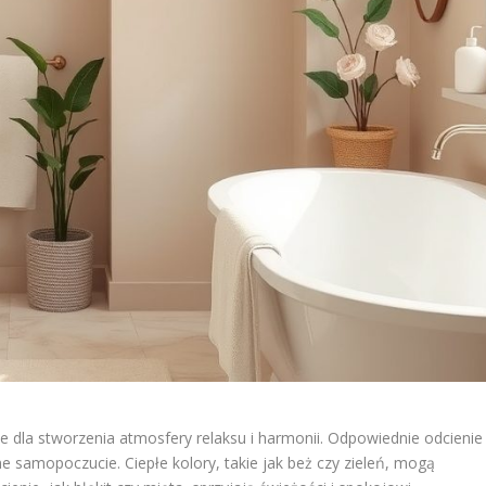
 dla stworzenia atmosfery relaksu i harmonii. Odpowiednie odcienie
e samopoczucie. Ciepłe kolory, takie jak beż czy zieleń, mogą