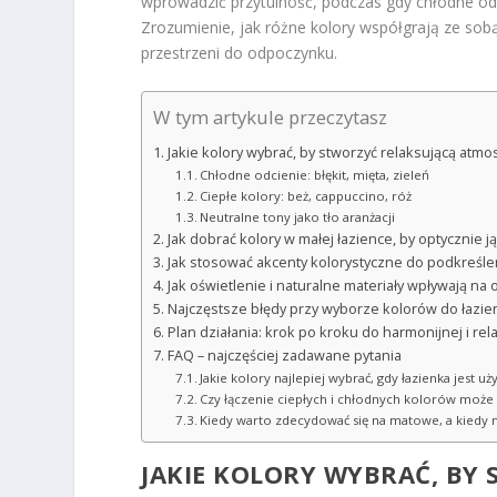
wprowadzić przytulność, podczas gdy chłodne odcie
Zrozumienie, jak różne kolory współgrają ze so
przestrzeni do odpoczynku.
W tym artykule przeczytasz
Jakie kolory wybrać, by stworzyć relaksującą atmo
Chłodne odcienie: błękit, mięta, zieleń
Ciepłe kolory: beż, cappuccino, róż
Neutralne tony jako tło aranżacji
Jak dobrać kolory w małej łazience, by optycznie 
Jak stosować akcenty kolorystyczne do podkreśleni
Jak oświetlenie i naturalne materiały wpływają na 
Najczęstsze błędy przy wyborze kolorów do łazienk
Plan działania: krok po kroku do harmonijnej i rela
FAQ – najczęściej zadawane pytania
Jakie kolory najlepiej wybrać, gdy łazienka jest 
Czy łączenie ciepłych i chłodnych kolorów może 
Kiedy warto zdecydować się na matowe, a kiedy 
JAKIE KOLORY WYBRAĆ, BY