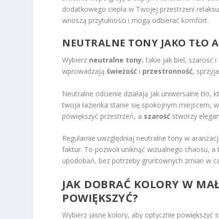
dodatkowego ciepła w Twojej przestrzeni relaksu.
wnoszą przytulności i mogą odbierać komfort.
NEUTRALNE TONY JAKO TŁO A
Wybierz
neutralne tony
, takie jak biel, szarość 
wprowadzają
świeżość
i
przestronność
, sprzyj
Neutralne odcienie działają jak uniwersalne tło, 
twoja łazienka stanie się spokojnym miejscem, w
powiększyć przestrzeń, a
szarość
stworzy eleganc
Regularnie uwzględniaj neutralne tony w aranżacji
faktur. To pozwoli uniknąć wizualnego chaosu, a 
upodobań, bez potrzeby gruntownych zmian w całej
JAK DOBRAĆ KOLORY W MAŁE
POWIĘKSZYĆ?
Wybierz jasne kolory, aby optycznie powiększyć s