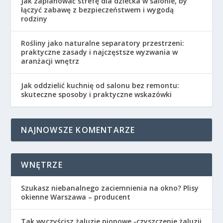
Jak zaplanować strefę dla dziecka w salonie, by
łączyć zabawę z bezpieczeństwem i wygodą
rodziny
Rośliny jako naturalne separatory przestrzeni:
praktyczne zasady i najczęstsze wyzwania w
aranżacji wnętrz
Jak oddzielić kuchnię od salonu bez remontu:
skuteczne sposoby i praktyczne wskazówki
NAJNOWSZE KOMENTARZE
WNĘTRZE
Szukasz niebanalnego zaciemnienia na okno? Plisy
okienne Warszawa – producent
Tak wyczyścisz żaluzje pionowe -czyszczenie żaluzji