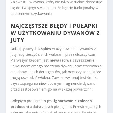
Zainwestuj w dywan, który nie tylko wizualnie dostosuje
się do Twojego stylu, ale także będzie funkcjonalny w
codziennym użytkowaniu.
NAJCZĘSTSZE BŁĘDY I PUŁAPKI
W UŻYTKOWANIU DYWANÓW Z
JUTY
Unikaj typowych
błędów
w użytkowaniu dywanów z
juty, aby cieszyć się ich walorami przez dłuższy czas.
Pierwszym błędem jest
niewłaściwe czyszczenie
;
unikaj nadmiernego moczenia dywanu oraz stosowania
nieodpowiednich detergentów, jak ocet czy soda, które
mogą uszkodzić włókna. Zawsze wykonuj test środka
czyszczącego na niewidocznym fragmencie dywanu
przed zastosowaniem go na większej powierzchni.
Kolejnym problemem jest
ignorowanie zaleceń
producenta
dotyczących pielęgnacji. Przestrzegaj tych
zaleceń, aby uniknąć uszkodzeń materiału. Pamiętaj,