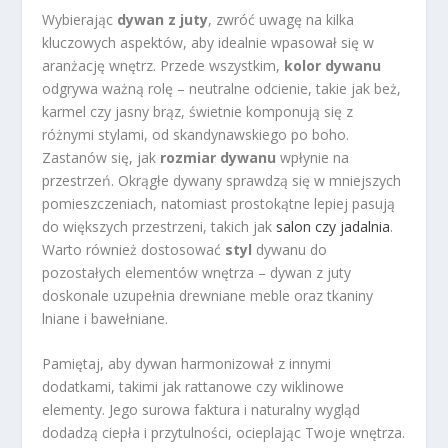
Wybierając
dywan z juty
, zwróć uwagę na kilka
kluczowych aspektów, aby idealnie wpasował się w
aranżację wnętrz. Przede wszystkim,
kolor dywanu
odgrywa ważną rolę – neutralne odcienie, takie jak beż,
karmel czy jasny brąz, świetnie komponują się z
różnymi stylami, od skandynawskiego po boho.
Zastanów się, jak
rozmiar dywanu
wpłynie na
przestrzeń. Okrągłe dywany sprawdzą się w mniejszych
pomieszczeniach, natomiast prostokątne lepiej pasują
do większych przestrzeni, takich jak
salon czy jadalnia
.
Warto również dostosować
styl
dywanu do
pozostałych elementów wnętrza – dywan z juty
doskonale uzupełnia drewniane meble oraz tkaniny
lniane i bawełniane.
Pamiętaj, aby dywan harmonizował z innymi
dodatkami, takimi jak rattanowe czy wiklinowe
elementy. Jego surowa faktura i naturalny wygląd
dodadzą ciepła i przytulności, ocieplając Twoje wnętrza.