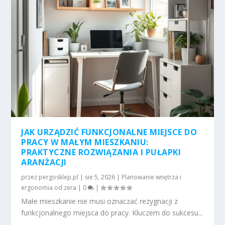
JAK URZĄDZIĆ FUNKCJONALNE MIEJSCE DO
PRACY W MAŁYM MIESZKANIU:
PRAKTYCZNE ROZWIĄZANIA I PUŁAPKI
ARANŻACJI
przez
pergosklep.pl
|
sie 5, 2026
|
Planowanie wnętrza i
ergonomia od zera
|
0
|
Małe mieszkanie nie musi oznaczać rezygnacji z
funkcjonalnego miejsca do pracy. Kluczem do sukcesu...