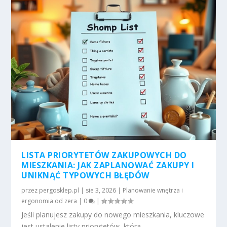
LISTA PRIORYTETÓW ZAKUPOWYCH DO
MIESZKANIA: JAK ZAPLANOWAĆ ZAKUPY I
UNIKNĄĆ TYPOWYCH BŁĘDÓW
przez
pergosklep.pl
|
sie 3, 2026
|
Planowanie wnętrza i
ergonomia od zera
|
0
|
Jeśli planujesz zakupy do nowego mieszkania, kluczowe
jest ustalenie listy priorytetów, która...