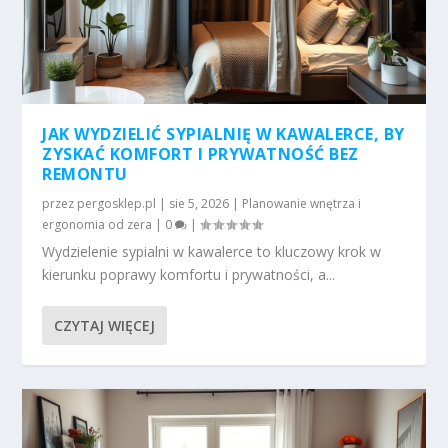
JAK WYDZIELIĆ SYPIALNIĘ W KAWALERCE, BY
ZYSKAĆ KOMFORT I PRYWATNOŚĆ BEZ
REMONTU
przez
pergosklep.pl
|
sie 5, 2026
|
Planowanie wnętrza i
ergonomia od zera
|
0
|
Wydzielenie sypialni w kawalerce to kluczowy krok w
kierunku poprawy komfortu i prywatności, a...
CZYTAJ WIĘCEJ