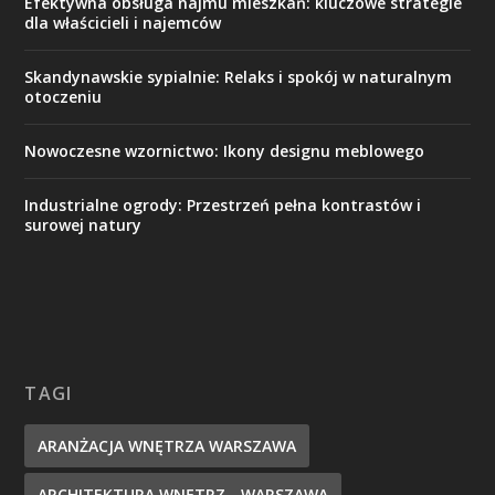
Efektywna obsługa najmu mieszkań: kluczowe strategie
dla właścicieli i najemców
Skandynawskie sypialnie: Relaks i spokój w naturalnym
otoczeniu
Nowoczesne wzornictwo: Ikony designu meblowego
Industrialne ogrody: Przestrzeń pełna kontrastów i
surowej natury
TAGI
ARANŻACJA WNĘTRZA WARSZAWA
ARCHITEKTURA WNĘTRZ - WARSZAWA