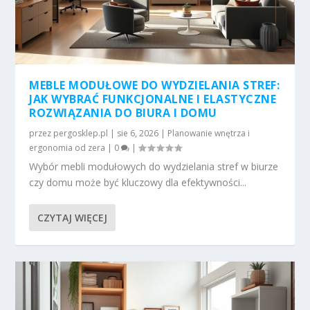
MEBLE MODUŁOWE DO WYDZIELANIA STREF:
JAK WYBRAĆ FUNKCJONALNE I ELASTYCZNE
ROZWIĄZANIA DO BIURA I DOMU
przez
pergosklep.pl
|
sie 6, 2026
|
Planowanie wnętrza i
ergonomia od zera
|
0
|
Wybór mebli modułowych do wydzielania stref w biurze
czy domu może być kluczowy dla efektywności...
CZYTAJ WIĘCEJ