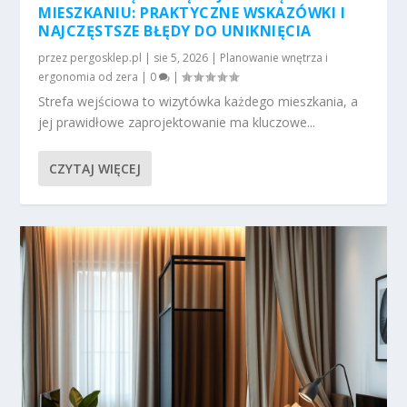
MIESZKANIU: PRAKTYCZNE WSKAZÓWKI I
NAJCZĘSTSZE BŁĘDY DO UNIKNIĘCIA
przez
pergosklep.pl
|
sie 5, 2026
|
Planowanie wnętrza i
ergonomia od zera
|
0
|
Strefa wejściowa to wizytówka każdego mieszkania, a
jej prawidłowe zaprojektowanie ma kluczowe...
CZYTAJ WIĘCEJ