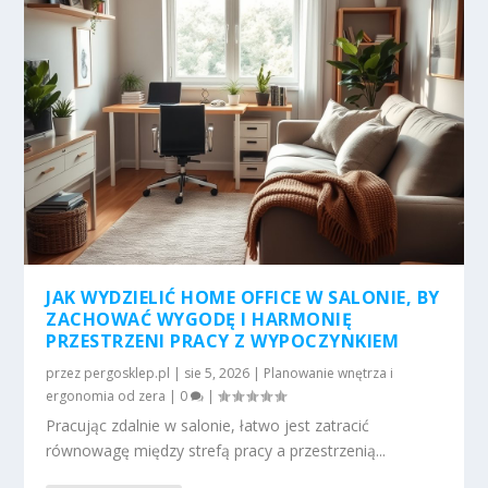
JAK WYDZIELIĆ HOME OFFICE W SALONIE, BY
ZACHOWAĆ WYGODĘ I HARMONIĘ
PRZESTRZENI PRACY Z WYPOCZYNKIEM
przez
pergosklep.pl
|
sie 5, 2026
|
Planowanie wnętrza i
ergonomia od zera
|
0
|
Pracując zdalnie w salonie, łatwo jest zatracić
równowagę między strefą pracy a przestrzenią...