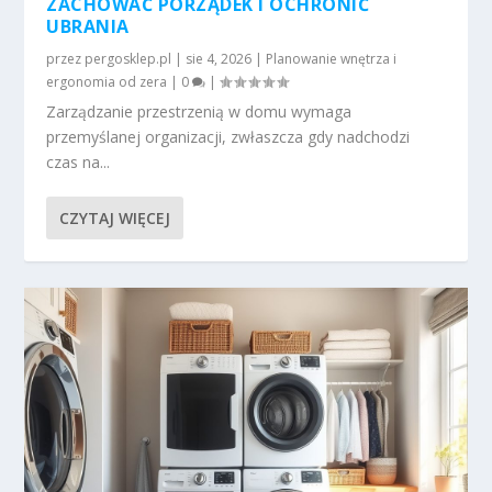
ZACHOWAĆ PORZĄDEK I OCHRONIĆ
UBRANIA
przez
pergosklep.pl
|
sie 4, 2026
|
Planowanie wnętrza i
ergonomia od zera
|
0
|
Zarządzanie przestrzenią w domu wymaga
przemyślanej organizacji, zwłaszcza gdy nadchodzi
czas na...
CZYTAJ WIĘCEJ