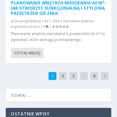
PLANOWANIE WNĘTRZA MIESZKANIA 60 M²:
JAK STWORZYĆ FUNKCJONALNĄ I STYLOWĄ
PRZESTRZEŃ OD ZERA
przez
pergosklep.pl
|
sie 1, 2026
|
Planowanie wnętrza i
ergonomia od zera
|
0
|
Planowanie wnętrza mieszkania o powierzchni 60 m² to
wyzwanie, które wymaga przemyślanego...
CZYTAJ WIĘCEJ
1
2
3
...
8
OSTATNIE WPISY