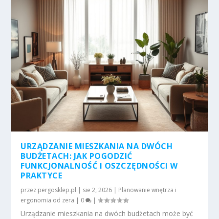
URZĄDZANIE MIESZKANIA NA DWÓCH
BUDŻETACH: JAK POGODZIĆ
FUNKCJONALNOŚĆ I OSZCZĘDNOŚCI W
PRAKTYCE
przez
pergosklep.pl
|
sie 2, 2026
|
Planowanie wnętrza i
ergonomia od zera
|
0
|
Urządzanie mieszkania na dwóch budżetach może być