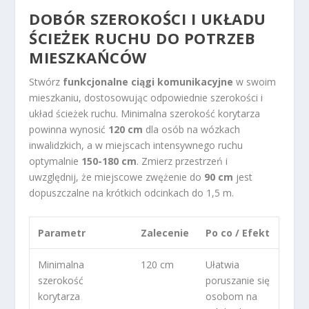
DOBÓR SZEROKOŚCI I UKŁADU
ŚCIEŻEK RUCHU DO POTRZEB
MIESZKAŃCÓW
Stwórz
funkcjonalne ciągi komunikacyjne
w swoim
mieszkaniu, dostosowując odpowiednie szerokości i
układ ścieżek ruchu. Minimalna szerokość korytarza
powinna wynosić
120 cm
dla osób na wózkach
inwalidzkich, a w miejscach intensywnego ruchu
optymalnie
150-180 cm
. Zmierz przestrzeń i
uwzględnij, że miejscowe zwężenie do
90 cm
jest
dopuszczalne na krótkich odcinkach do 1,5 m.
Parametr
Zalecenie
Po co / Efekt
Minimalna
120 cm
Ułatwia
szerokość
poruszanie się
korytarza
osobom na