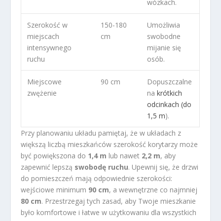
wózkach.
Szerokość w
150-180
Umożliwia
miejscach
cm
swobodne
intensywnego
mijanie się
ruchu
osób.
Miejscowe
90 cm
Dopuszczalne
zwężenie
na
krótkich
odcinkach (do
1,5 m
).
Przy planowaniu układu pamiętaj, że w układach z
większą liczbą mieszkańców szerokość korytarzy może
być powiększona do
1,4 m
lub nawet
2,2 m
, aby
zapewnić lepszą
swobodę ruchu
. Upewnij się, że drzwi
do pomieszczeń mają odpowiednie szerokości:
wejściowe minimum
90 cm
, a wewnętrzne co najmniej
80 cm
. Przestrzegaj tych zasad, aby Twoje mieszkanie
było komfortowe i łatwe w użytkowaniu dla wszystkich